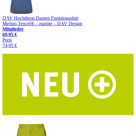
DAV Hochthron Damen Funktionsshirt
Merino-Tencel® – marine – DAV Design
Mitglieder
69,95 €
Preis
74,95 €