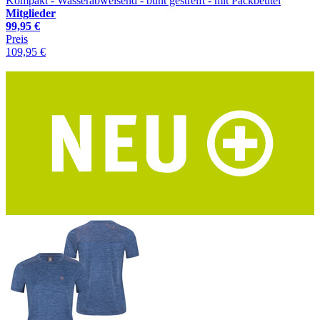
Kompakt - Wasserabweisend - bunt gestreift - mit Packbeutel
Mitglieder
99,95 €
Preis
109,95 €