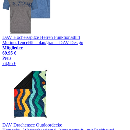
DAV Hocheisspitze Herren Funktionsshirt
Merino-Tencel® – blau/grau – DAV Design
Mitglieder
69,95 €
Preis
74,95 €
DAV Drachensee Outdoordecke