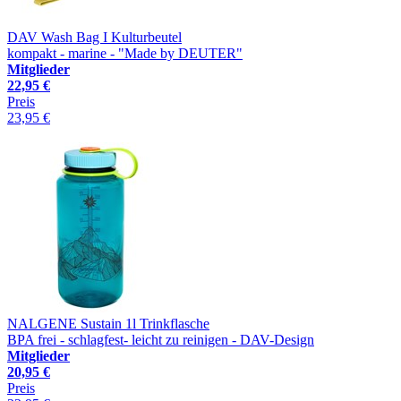
DAV Wash Bag I Kulturbeutel
kompakt - marine - "Made by DEUTER"
Mitglieder
22,95 €
Preis
23,95 €
NALGENE Sustain 1l Trinkflasche
BPA frei - schlagfest- leicht zu reinigen - DAV-Design
Mitglieder
20,95 €
Preis