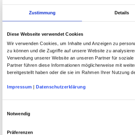
Zustimmung
Details
Diese Webseite verwendet Cookies
Wir verwenden Cookies, um Inhalte und Anzeigen zu personal
zu können und die Zugriffe auf unsere Website zu analysiere
Verwendung unserer Website an unseren Partner für soziale
HALTI Pallas Cool Stretch Zip-Off Damen Trekkinghose
Dry Quick cool Material - UPF 90+ - blaugrau - DAV-Edition
Partner führen diese Informationen möglicherweise mit weit
Mitglieder
bereitgestellt haben oder die sie im Rahmen Ihrer Nutzung 
109,95 €
Preis
119,95 €
Impressum
|
Datenschutzerklärung
Einwilligungsauswahl
Notwendig
Präferenzen