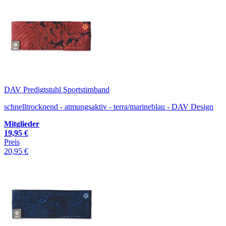
DAV Predigtstuhl Sportstirnband
schnelltrocknend - atmungsaktiv - terra/marineblau - DAV Design
Mitglieder
19,95 €
Preis
20,95 €