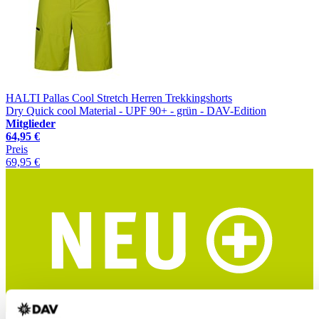
HALTI Pallas Cool Stretch Herren Trekkingshorts
Dry Quick cool Material - UPF 90+ - grün - DAV-Edition
Mitglieder
64,95 €
Preis
69,95 €