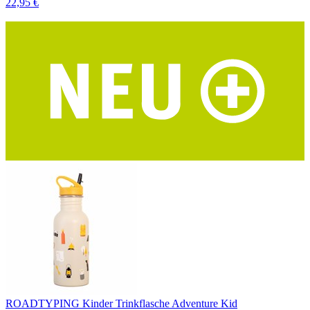
22,95 €
ROADTYPING Kinder Trinkflasche Adventure Kid