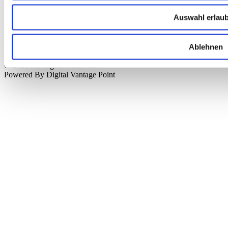
HypoVereinsbank München
IBAN: DE76 7002 0270 0000 3238 20
Auswahl erlau
BIC: HYVEDEMMXXX
KTO: 323820
BLZ: 70020270
Ablehnen
Preisangaben inkl. gesetzl. MwSt. zzgl.
Versandkosten
© 2026 All Rights Reserved.
Powered By Digital Vantage Point