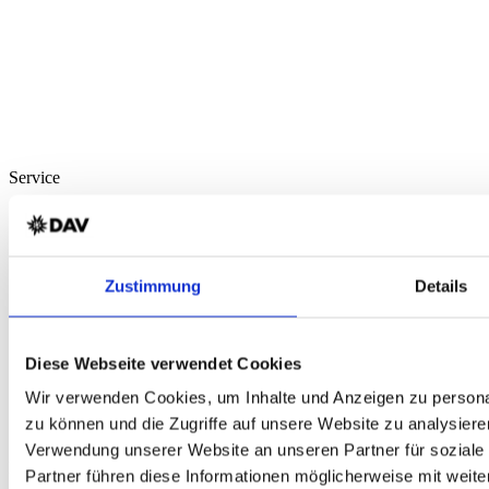
Service
Über Uns
Mein Konto
FAQ
Newsletter
Zustimmung
Details
Nachhaltigkeit
AGB
Widerrufsbelehrung
Versandkosten
Diese Webseite verwendet Cookies
Datenschutz
Impressum
Wir verwenden Cookies, um Inhalte und Anzeigen zu personal
Erklärung zur Barrierefreiheit
zu können und die Zugriffe auf unsere Website zu analysiere
WIDERRUF ERKLÄREN
Verwendung unserer Website an unseren Partner für soziale
Produkte
Partner führen diese Informationen möglicherweise mit weit