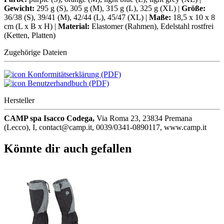
Gewicht:
295 g (S), 305 g (M), 315 g (L), 325 g (XL) |
Größe:
36/38 (S), 39/41 (M), 42/44 (L), 45/47 (XL) |
Maße:
18,5 x 10 x 8
cm (L x B x H) |
Material:
Elastomer (Rahmen), Edelstahl rostfrei
(Ketten, Platten)
Zugehörige Dateien
Konformitätserklärung (PDF)
Benutzerhandbuch (PDF)
Hersteller
CAMP spa Isacco Codega,
Via Roma 23, 23834 Premana
(Lecco), I, contact@camp.it, 0039/0341-0890117, www.camp.it
Könnte dir auch gefallen