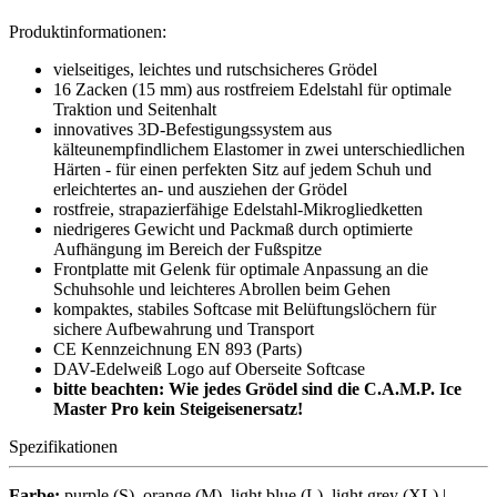
Produktinformationen:
vielseitiges, leichtes und rutschsicheres Grödel
16 Zacken (15 mm) aus rostfreiem Edelstahl für optimale
Traktion und Seitenhalt
innovatives 3D-Befestigungssystem aus
kälteunempfindlichem Elastomer in zwei unterschiedlichen
Härten - für einen perfekten Sitz auf jedem Schuh und
erleichtertes an- und ausziehen der Grödel
rostfreie, strapazierfähige Edelstahl-Mikrogliedketten
niedrigeres Gewicht und Packmaß durch optimierte
Aufhängung im Bereich der Fußspitze
Frontplatte mit Gelenk für optimale Anpassung an die
Schuhsohle und leichteres Abrollen beim Gehen
kompaktes, stabiles Softcase mit Belüftungslöchern für
sichere Aufbewahrung und Transport
CE Kennzeichnung EN 893 (Parts)
DAV-Edelweiß Logo auf Oberseite Softcase
bitte beachten: Wie jedes Grödel sind die C.A.M.P. Ice
Master Pro kein Steigeisenersatz!
Spezifikationen
Farbe:
purple (S), orange (M), light blue (L), light grey (XL) |