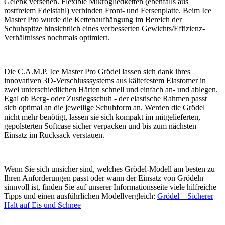
Gelenk versehen. Flexible Mikrogliedketten (ebenfalls aus
rostfreiem Edelstahl) verbinden Front- und Fersenplatte. Beim Ice
Master Pro wurde die Kettenaufhängung im Bereich der
Schuhspitze hinsichtlich eines verbesserten Gewichts/Effizienz-
Verhältnisses nochmals optimiert.
Die C.A.M.P. Ice Master Pro Grödel lassen sich dank ihres
innovativen 3D-Verschlusssystems aus kältefestem Elastomer in
zwei unterschiedlichen Härten schnell und einfach an- und ablegen.
Egal ob Berg- oder Zustiegsschuh - der elastische Rahmen passt
sich optimal an die jeweilige Schuhform an. Werden die Grödel
nicht mehr benötigt, lassen sie sich kompakt im mitgelieferten,
gepolsterten Softcase sicher verpacken und bis zum nächsten
Einsatz im Rucksack verstauen.
Wenn Sie sich unsicher sind, welches Grödel-Modell am besten zu
Ihren Anforderungen passt oder wann der Einsatz von Grödeln
sinnvoll ist, finden Sie auf unserer Informationsseite viele hilfreiche
Tipps und einen ausführlichen Modellvergleich:
Grödel – Sicherer
Halt auf Eis und Schnee