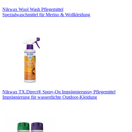
Nikwax Wool Wash Pflegemittel
Spezialwaschmittel für Merino & Wollkleidung
Nikwax TX.Direct® Spray-On Imprägnierspray Pflegemittel
Imprägnierung für wasserdichte Outdoor-Kleidung