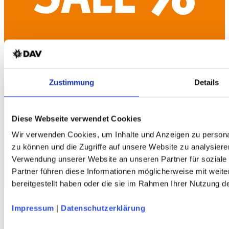
TERNUA Tilek Hood Herren Softshelljacke
Shellstretch - grau - DAV-Edition
Zustimmung
Details
Diese Webseite verwendet Cookies
Wir verwenden Cookies, um Inhalte und Anzeigen zu personal
zu können und die Zugriffe auf unsere Website zu analysiere
VAUDE Rosemoor Herren Fleecejacke
Polartec®-Fleece - grün - DAV-Edition
Verwendung unserer Website an unseren Partner für soziale
Partner führen diese Informationen möglicherweise mit weit
bereitgestellt haben oder die sie im Rahmen Ihrer Nutzung 
Impressum
|
Datenschutzerklärung