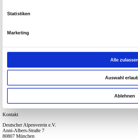
Nachhaltigkeit
AGB
Statistiken
Widerrufsbelehrung
Versandkosten
Datenschutz
Marketing
Impressum
Erklärung zur Barrierefreiheit
WIDERRUF ERKLÄREN
Produkte
Alle zulasse
Karten & Bücher
Damen
Herren
Auswahl erlau
Kinder
Ausrüstung
Kollektion 2026
Ablehnen
Neu
Sale
Kontakt
Deutscher Alpenverein e.V.
Anni-Albers-Straße 7
80807 München