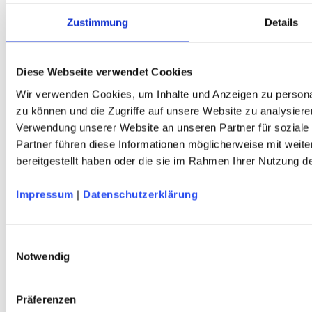
Zustimmung
Details
Diese Webseite verwendet Cookies
Wir verwenden Cookies, um Inhalte und Anzeigen zu personal
zu können und die Zugriffe auf unsere Website zu analysiere
Verwendung unserer Website an unseren Partner für soziale
Partner führen diese Informationen möglicherweise mit weit
DAV Hochplattig Cap
bereitgestellt haben oder die sie im Rahmen Ihrer Nutzung 
schnelltrocknend - leicht - blau - DAV Design
DAV Breitenkopf Unisex Sportstirnband
Impressum
|
Datenschutzerklärung
schnelltrocknend - atmungsaktiv - grün/terra - DAV Design
Einwilligungsauswahl
Service
Notwendig
Über Uns
Mein Konto
FAQ
Präferenzen
Newsletter