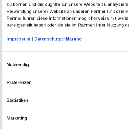
zu können und die Zugriffe auf unsere Website zu analysiere
Verwendung unserer Website an unseren Partner für soziale
Partner führen diese Informationen möglicherweise mit weit
bereitgestellt haben oder die sie im Rahmen Ihrer Nutzung 
Impressum
|
Datenschutzerklärung
Einwilligungsauswahl
HALTI Jaako Damen Langarm Funktionsshirt
Notwendig
recyceltes Polyester - blau - schnelltrocknend - DAV-Edition
Präferenzen
Service
Über Uns
Statistiken
Mein Konto
FAQ
Newsletter
Nachhaltigkeit
Marketing
AGB
Widerrufsbelehrung