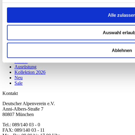
Versandkosten
Datenschutz
Impressum
Alle zulasse
Erklärung zur Barrierefreiheit
WIDERRUF ERKLÄREN
Auswahl erlau
Produkte
Karten & Bücher
Ablehnen
Damen
Herren
Kinder
Ausrüstung
Kollektion 2026
Neu
Sale
Kontakt
Deutscher Alpenverein e.V.
Anni-Albers-Straße 7
80807 München
Tel.: 089/140 03 - 0
FAX: 089/140 03 - 11