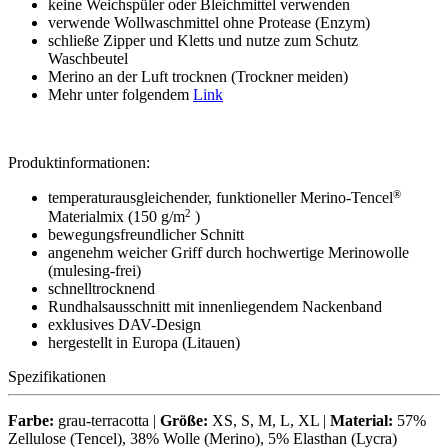
keine Weichspüler oder Bleichmittel verwenden
verwende Wollwaschmittel ohne Protease (Enzym)
schließe Zipper und Kletts und nutze zum Schutz
Waschbeutel
Merino an der Luft trocknen (Trockner meiden)
Mehr unter folgendem
Link
Produktinformationen:
®
temperaturausgleichender, funktioneller Merino-Tencel
2
Materialmix (150 g/m
)
bewegungsfreundlicher Schnitt
angenehm weicher Griff durch hochwertige Merinowolle
(mulesing-frei)
schnelltrocknend
Rundhalsausschnitt mit innenliegendem Nackenband
exklusives DAV-Design
hergestellt in Europa (Litauen)
Spezifikationen
Farbe:
grau-terracotta |
Größe:
XS, S, M, L, XL |
Material:
57%
Zellulose (Tencel), 38% Wolle (Merino), 5% Elasthan (Lycra)