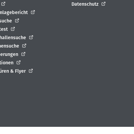
Datenschutz
nlagebericht
suche
test
rhallensuche
nensuche
herungen
ationen
üren & Flyer