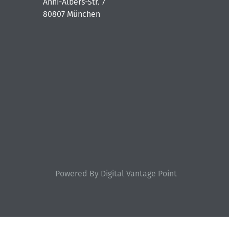
Anni-Albers-Str. 7
80807 München
Powered By Digital Vantage Point