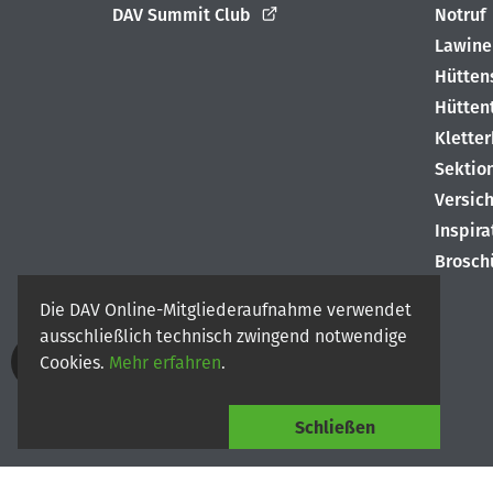
DAV Summit Club
Notruf
Lawine
Hütten
Hütten
Klette
Sektio
Versic
Inspir
Brosch
Die DAV Online-Mitgliederaufnahme verwendet
ausschließlich technisch zwingend notwendige
Cookies.
Mehr erfahren
.
© 2026
Deutscher Alpenverein e.V.
Schließen