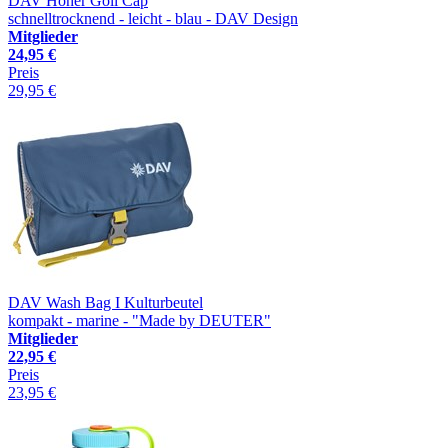
DAV Hoher Göll Cap
schnelltrocknend - leicht - blau - DAV Design
Mitglieder
24,95 €
Preis
29,95 €
DAV Wash Bag I Kulturbeutel
kompakt - marine - "Made by DEUTER"
Mitglieder
22,95 €
Preis
23,95 €