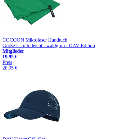
COCOON Mikrofaser Handtuch
Größe L - ultraleicht - waldgrün - DAV-Edition
Mitglieder
19,95 €
Preis
20,95 €