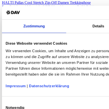
HALTI Pallas Cool Stretch Zip-Off Damen Trekkinghose
Dry Quick cool Material - UPF 90+ - blaugrau - DAV-Edition
Mitglieder
109,95 €
Preis
119,95 €
Zustimmung
Details
Diese Webseite verwendet Cookies
Wir verwenden Cookies, um Inhalte und Anzeigen zu personal
zu können und die Zugriffe auf unsere Website zu analysiere
Verwendung unserer Website an unseren Partner für soziale
Partner führen diese Informationen möglicherweise mit weit
bereitgestellt haben oder die sie im Rahmen Ihrer Nutzung 
DAV Murmeltier Kinder T-Shirt
Bio-Baumwolle – marine – DAV Design
Mitglieder
Impressum
|
Datenschutzerklärung
22,95 €
Preis
24,95 €
Einwilligungsauswahl
Notwendig