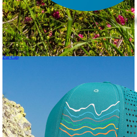
DAV Hochplattig Cap
schnelltrocknend - leicht - blau - DAV Design
Mitglieder: 24,95€
Nicht-Mitglieder: 29,95€
Zur Cap