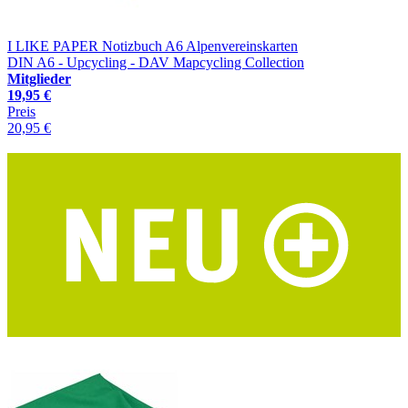
I LIKE PAPER Notizbuch A6 Alpenvereinskarten
DIN A6 - Upcycling - DAV Mapcycling Collection
Mitglieder
19,95 €
Preis
20,95 €