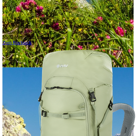
DAV Alpin 34+ Liter Tourenrucksack
PFAS-frei - Regenhülle – salbeigrün – Made by DEUTER
Mitglieder: 179,95€
Nicht Mitglieder: 189,95€
Zum Rucksack