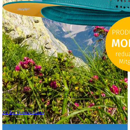
THIES Alpenvereinshütten-Schuhe
Lila - Grün - Weinrot - Größe 36-47 - aus recyceltem Material
Mitglieder: 37,95 €
Nicht Mitglieder: 39,95 €
Zu den Hüttenschuhen