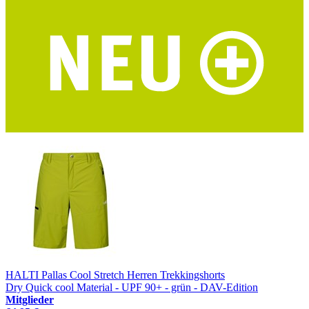
HALTI Pallas Cool Stretch Herren Trekkingshorts
Dry Quick cool Material - UPF 90+ - grün - DAV-Edition
Mitglieder