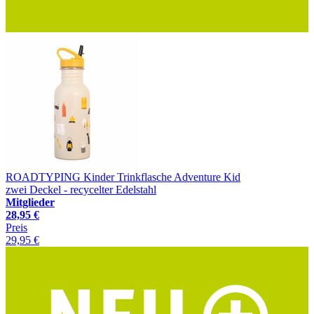
ROADTYPING Kinder Trinkflasche Adventure Kid
zwei Deckel - recycelter Edelstahl
Mitglieder
28,95 €
Preis
29,95 €