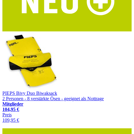
PIEPS Bivy Duo Biwaksack
2 Personen - 8 verstärkte Ösen - geeignet als Nottrage
Mitglieder
104,95 €
Preis
109,95 €