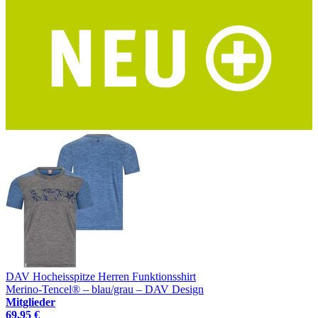
DAV Hocheisspitze Herren Funktionsshirt
Merino-Tencel® – blau/grau – DAV Design
Mitglieder
69,95 €