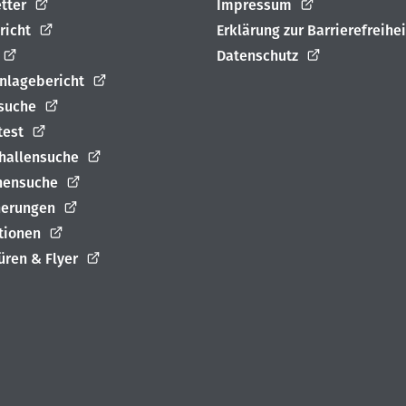
tter
Impressum
richt
Erklärung zur Barrierefreihei
Datenschutz
nlagebericht
suche
test
rhallensuche
nensuche
herungen
ationen
üren & Flyer