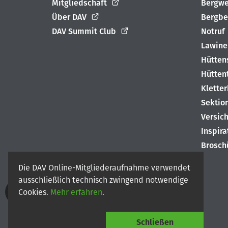
Mitgliedschaft
Bergwe
Über DAV
Bergbe
DAV Summit Club
Notruf
Lawine
Hütten
Hütten
Klette
Sektio
Versic
Inspir
Brosch
Die DAV Online-Mitgliederaufnahme verwendet
ausschließlich technisch zwingend notwendige
Cookies.
Mehr erfahren
.
© 2026
Deutscher Alpenverein e.V.
Schließen