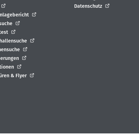
Datenschutz
nlagebericht
suche
test
rhallensuche
nensuche
herungen
ationen
üren & Flyer