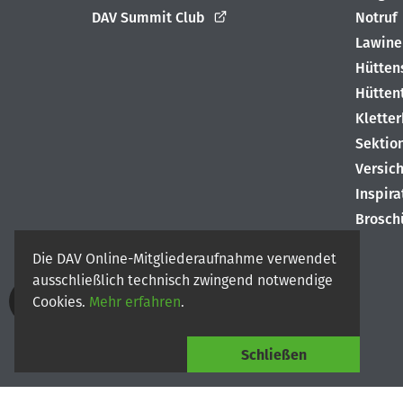
DAV Summit Club
Notruf
Lawine
Hütten
Hütten
Klette
Sektio
Versic
Inspir
Brosch
Die DAV Online-Mitgliederaufnahme verwendet
ausschließlich technisch zwingend notwendige
Cookies.
Mehr erfahren
.
© 2026
Deutscher Alpenverein e.V.
Schließen