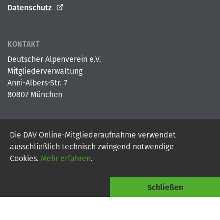
Datenschutz
KONTAKT
Deutscher Alpenverein e.V.
Mitgliederverwaltung
Anni-Albers-Str. 7
80807 München
Die DAV Online-Mitgliederaufnahme verwendet
© 2026
Deutscher Alpenverein e.V.
ausschließlich technisch zwingend notwendige
Powered By Digital Vantage Point
Cookies.
Mehr erfahren
.
Schließen