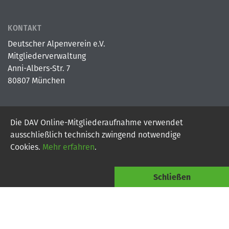
KONTAKT
Deutscher Alpenverein e.V.
Mitgliederverwaltung
Anni-Albers-Str. 7
80807 München
Die DAV Online-Mitgliederaufnahme verwendet
© 2026
Deutscher Alpenverein e.V.
ausschließlich technisch zwingend notwendige
Powered By Digital Vantage Point
Cookies.
Mehr erfahren
.
Schließen