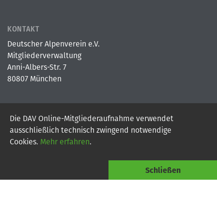
KONTAKT
Deutscher Alpenverein e.V.
Mitgliederverwaltung
Anni-Albers-Str. 7
80807 München
Die DAV Online-Mitgliederaufnahme verwendet
© 2026
Deutscher Alpenverein e.V.
ausschließlich technisch zwingend notwendige
Powered By Digital Vantage Point
Cookies.
Mehr erfahren
.
Schließen