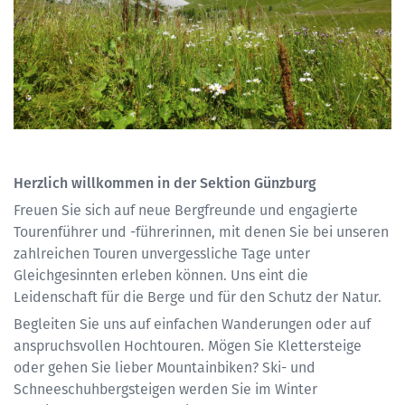
Herzlich willkommen in der Sektion Günzburg
Freuen Sie sich auf neue Bergfreunde und engagierte
Tourenführer und -führerinnen, mit denen Sie bei unseren
zahlreichen Touren unvergessliche Tage unter
Gleichgesinnten erleben können. Uns eint die
Leidenschaft für die Berge und für den Schutz der Natur.
Begleiten Sie uns auf einfachen Wanderungen oder auf
anspruchsvollen Hochtouren. Mögen Sie Klettersteige
oder gehen Sie lieber Mountainbiken? Ski- und
Schneeschuhbergsteigen werden Sie im Winter