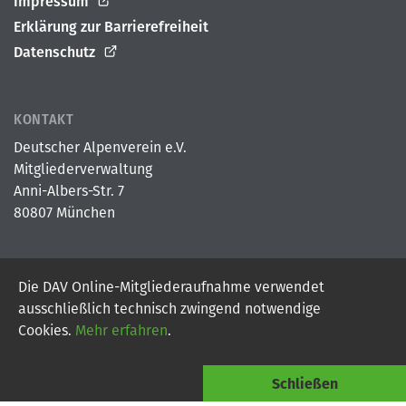
Impressum
Erklärung zur Barrierefreiheit
Datenschutz
KONTAKT
Deutscher Alpenverein e.V.
Mitgliederverwaltung
Anni-Albers-Str. 7
80807 München
Die DAV Online-Mitgliederaufnahme verwendet
© 2026
Deutscher Alpenverein e.V.
ausschließlich technisch zwingend notwendige
Powered By Digital Vantage Point
Cookies.
Mehr erfahren
.
Schließen