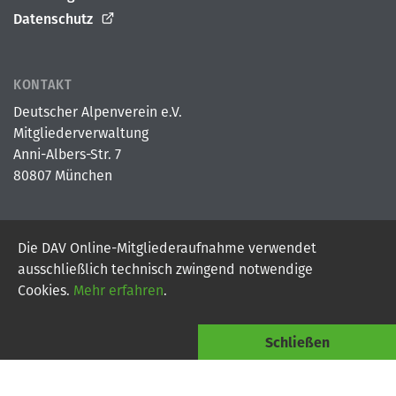
Datenschutz
KONTAKT
Deutscher Alpenverein e.V.
Mitgliederverwaltung
Anni-Albers-Str. 7
80807 München
Die DAV Online-Mitgliederaufnahme verwendet
© 2026
Deutscher Alpenverein e.V.
ausschließlich technisch zwingend notwendige
Powered By Digital Vantage Point
Cookies.
Mehr erfahren
.
Schließen