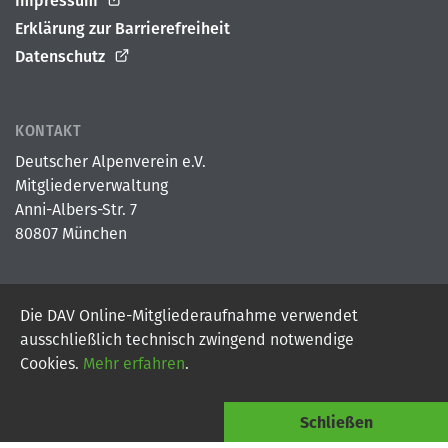
Impressum
Erklärung zur Barrierefreiheit
Datenschutz
KONTAKT
Deutscher Alpenverein e.V.
Mitgliederverwaltung
Anni-Albers-Str. 7
80807 München
Die DAV Online-Mitgliederaufnahme verwendet
© 2026
Deutscher Alpenverein e.V.
ausschließlich technisch zwingend notwendige
Powered By Digital Vantage Point
Cookies.
Mehr erfahren
.
Schließen