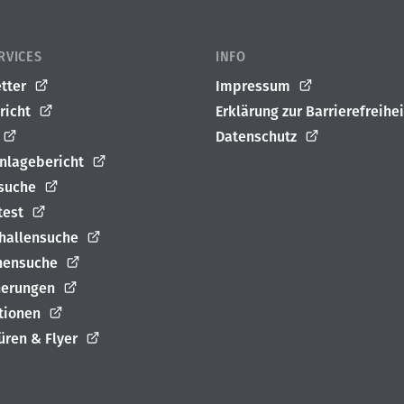
RVICES
INFO
tter
Impressum
richt
Erklärung zur Barrierefreihei
Datenschutz
nlagebericht
suche
test
rhallensuche
nensuche
herungen
ationen
üren & Flyer