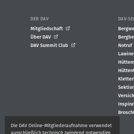
DER DAV
DAV-SE
Mitgliedschaft
Bergwe
Über DAV
Bergbe
DAV Summit Club
Notruf
Lawine
Hütten
Hütten
Klette
Sektio
Versic
Inspir
Brosch
Die DAV Online-Mitgliederaufnahme verwendet
ausschließlich technisch zwingend notwendige