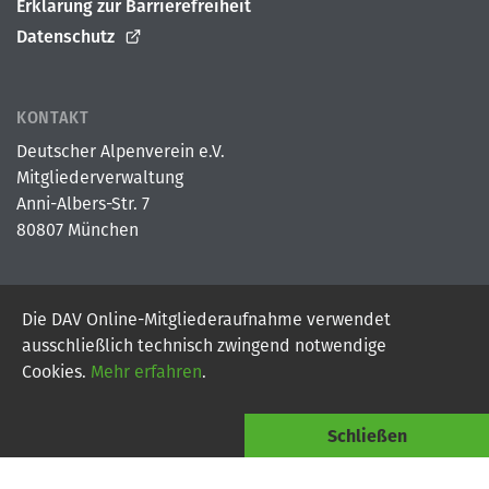
Erklärung zur Barrierefreiheit
Datenschutz
KONTAKT
Deutscher Alpenverein e.V.
Mitgliederverwaltung
Anni-Albers-Str. 7
80807 München
Die DAV Online-Mitgliederaufnahme verwendet
© 2026
Deutscher Alpenverein e.V.
ausschließlich technisch zwingend notwendige
Powered By Digital Vantage Point
Cookies.
Mehr erfahren
.
Schließen