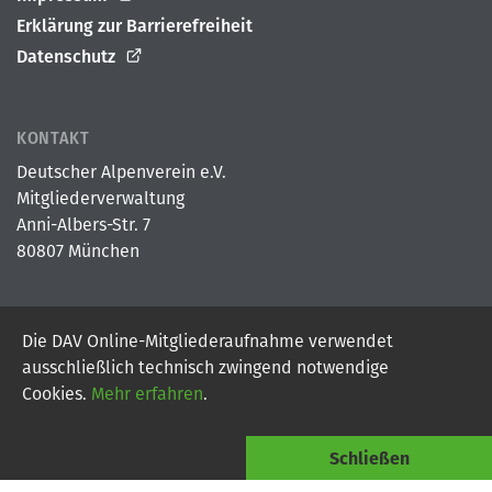
Erklärung zur Barrierefreiheit
Datenschutz
KONTAKT
Deutscher Alpenverein e.V.
Mitgliederverwaltung
Anni-Albers-Str. 7
80807 München
Die DAV Online-Mitgliederaufnahme verwendet
© 2026
Deutscher Alpenverein e.V.
ausschließlich technisch zwingend notwendige
Powered By Digital Vantage Point
Cookies.
Mehr erfahren
.
Schließen