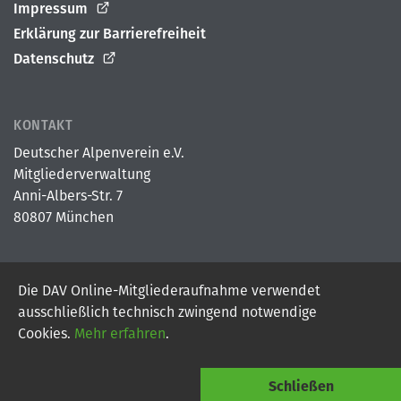
Impressum
Erklärung zur Barrierefreiheit
Datenschutz
KONTAKT
Deutscher Alpenverein e.V.
Mitgliederverwaltung
Anni-Albers-Str. 7
80807 München
Die DAV Online-Mitgliederaufnahme verwendet
© 2026
Deutscher Alpenverein e.V.
ausschließlich technisch zwingend notwendige
Powered By Digital Vantage Point
Cookies.
Mehr erfahren
.
Schließen