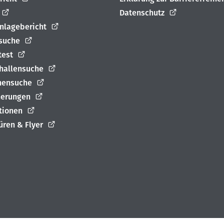
Datenschutz
nlagebericht
suche
test
rhallensuche
nensuche
herungen
ationen
üren & Flyer