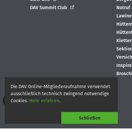
DAV Summit Club
Notruf
Lawine
Hütten
Hütten
Klette
Sektio
Versic
Inspir
Brosch
Die DAV Online-Mitgliederaufnahme verwendet
ausschließlich technisch zwingend notwendige
Cookies.
Mehr erfahren
.
© 2026
Deutscher Alpenverein e.V.
Schließen