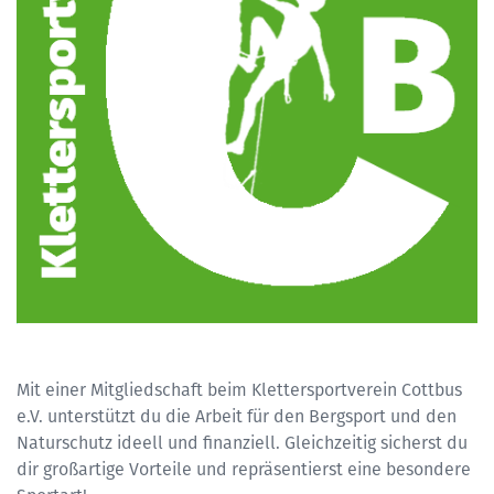
Mit einer Mitgliedschaft beim Klettersportverein Cottbus
e.V. unterstützt du die Arbeit für den Bergsport und den
Naturschutz ideell und finanziell. Gleichzeitig sicherst du
dir großartige Vorteile und repräsentierst eine besondere