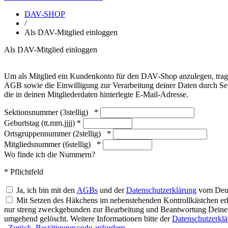
DAV-SHOP
/
Als DAV-Mitglied einloggen
Als DAV-Mitglied einloggen
Um als Mitglied ein Kundenkonto für den DAV-Shop anzulegen, trage
AGB sowie die Einwilligung zur Verarbeitung deiner Daten durch Set
die in deinen Mitgliederdaten hinterlegte E-Mail-Adresse.
Sektionsnummer (3stellig)
*
Geburtstag (tt.mm.jjjj) *
Ortsgruppennummer (2stellig)
*
Mitgliedsnummer (6stellig)
*
Wo finde ich die Nummern?
* Pflichtfeld
Ja, ich bin mit den
AGBs
und der
Datenschutzerklärung
vom Deuts
Mit Setzen des Häkchens im nebenstehenden Kontrollkästchen erk
nur streng zweckgebunden zur Bearbeitung und Beantwortung Deiner 
umgehend gelöscht. Weitere Informationen bitte der
Datenschutzerkl
Zurück
Bestätigungscode anfordern