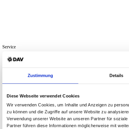
Service
Über Uns
Mein Konto
FAQ
Newsletter
Zustimmung
Details
Nachhaltigkeit
AGB
Widerrufsbelehrung
Versandkosten
Diese Webseite verwendet Cookies
Datenschutz
Impressum
Wir verwenden Cookies, um Inhalte und Anzeigen zu personal
Erklärung zur Barrierefreiheit
zu können und die Zugriffe auf unsere Website zu analysiere
WIDERRUF ERKLÄREN
Verwendung unserer Website an unseren Partner für soziale
Produkte
Partner führen diese Informationen möglicherweise mit weit