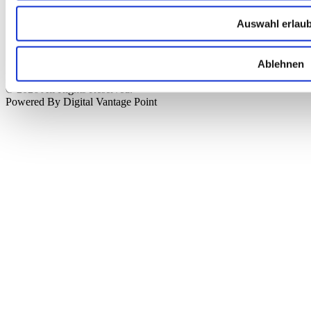
HypoVereinsbank München
IBAN: DE76 7002 0270 0000 3238 20
Auswahl erlau
BIC: HYVEDEMMXXX
KTO: 323820
BLZ: 70020270
Ablehnen
Preisangaben inkl. gesetzl. MwSt. zzgl.
Versandkosten
© 2026 All Rights Reserved.
Powered By Digital Vantage Point