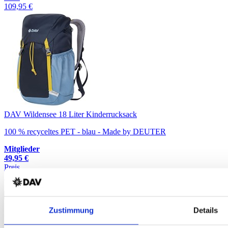
109,95 €
DAV Wildensee 18 Liter Kinderrucksack
100 % recyceltes PET - blau - Made by DEUTER
Mitglieder
49,95 €
Preis
54,95 €
Zeige
Ändert die Anzahl der Elemente in der Liste automatisch
nach der Auswahl.
Zustimmung
Details
Artikel pro Seite
Seite: