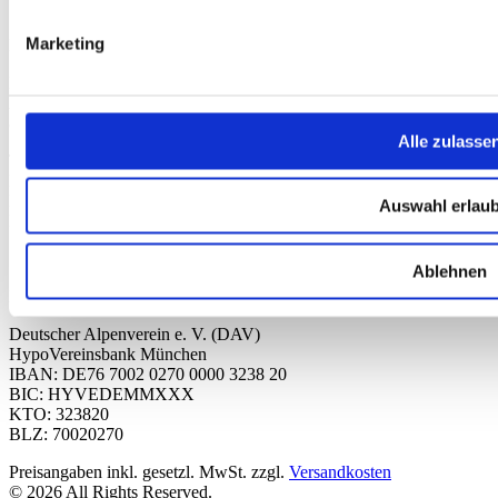
Sale
Marketing
Kontakt
Deutscher Alpenverein e.V.
Anni-Albers-Straße 7
80807 München
Alle zulasse
Tel.: 089/140 03 - 0
FAX: 089/140 03 - 11
Mo - Do: 09.00 bis 17.00 Uhr
Auswahl erlau
Fr 09.00 Uhr bis 12.00 Uhr
dav-shop@alpenverein.de
Ablehnen
Bankverbindung
Deutscher Alpenverein e. V. (DAV)
HypoVereinsbank München
IBAN: DE76 7002 0270 0000 3238 20
BIC: HYVEDEMMXXX
KTO: 323820
BLZ: 70020270
Preisangaben inkl. gesetzl. MwSt. zzgl.
Versandkosten
© 2026 All Rights Reserved.