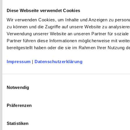
Service
Diese Webseite verwendet Cookies
Über Uns
Wir verwenden Cookies, um Inhalte und Anzeigen zu personal
Mein Konto
zu können und die Zugriffe auf unsere Website zu analysiere
FAQ
Verwendung unserer Website an unseren Partner für soziale
Newsletter
Nachhaltigkeit
Partner führen diese Informationen möglicherweise mit weit
AGB
bereitgestellt haben oder die sie im Rahmen Ihrer Nutzung 
Widerrufsbelehrung
Versandkosten
Datenschutz
Impressum
|
Datenschutzerklärung
Impressum
Erklärung zur Barrierefreiheit
WIDERRUF ERKLÄREN
Einwilligungsauswahl
Produkte
Notwendig
Karten & Bücher
Damen
Präferenzen
Herren
Kinder
Ausrüstung
Kollektion 2026
Statistiken
Neu