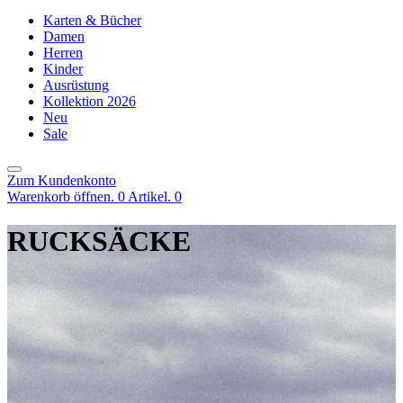
Karten & Bücher
Damen
Herren
Kinder
Ausrüstung
Kollektion 2026
Neu
Sale
Zum Kundenkonto
Warenkorb öffnen. 0 Artikel.
0
RUCKSÄCKE