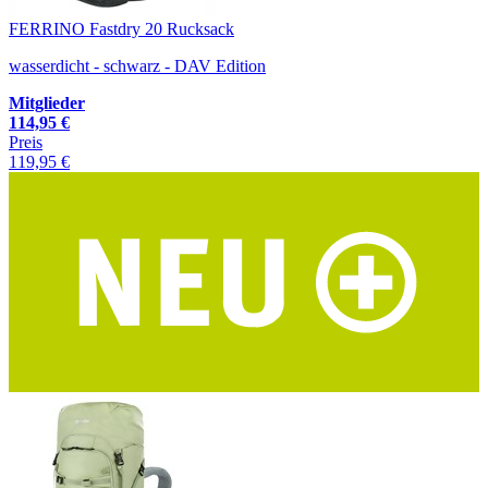
FERRINO Fastdry 20 Rucksack
wasserdicht - schwarz - DAV Edition
Mitglieder
114,95 €
Preis
119,95 €