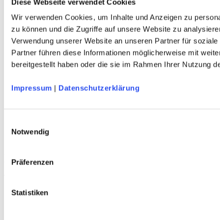
Diese Webseite verwendet Cookies
Erklärung zur Barrierefreiheit
WIDERRUF ERKLÄREN
Wir verwenden Cookies, um Inhalte und Anzeigen zu personal
zu können und die Zugriffe auf unsere Website zu analysiere
Produkte
Verwendung unserer Website an unseren Partner für soziale
Karten & Bücher
Partner führen diese Informationen möglicherweise mit weit
Damen
bereitgestellt haben oder die sie im Rahmen Ihrer Nutzung 
Herren
Kinder
Ausrüstung
Impressum
|
Datenschutzerklärung
Kollektion 2026
Neu
Sale
Einwilligungsauswahl
Kontakt
Notwendig
Deutscher Alpenverein e.V.
Anni-Albers-Straße 7
80807 München
Präferenzen
Tel.: 089/140 03 - 0
FAX: 089/140 03 - 11
Statistiken
Mo - Do: 09.00 bis 17.00 Uhr
Fr 09.00 Uhr bis 12.00 Uhr