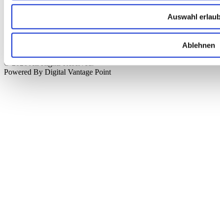
HypoVereinsbank München
IBAN: DE76 7002 0270 0000 3238 20
Auswahl erlau
BIC: HYVEDEMMXXX
KTO: 323820
BLZ: 70020270
Ablehnen
Preisangaben inkl. gesetzl. MwSt. zzgl.
Versandkosten
© 2026 All Rights Reserved.
Powered By Digital Vantage Point