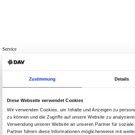
Service
Über Uns
Mein Konto
FAQ
Newsletter
Zustimmung
Details
Nachhaltigkeit
AGB
Widerrufsbelehrung
Versandkosten
Diese Webseite verwendet Cookies
Datenschutz
Impressum
Wir verwenden Cookies, um Inhalte und Anzeigen zu personal
Erklärung zur Barrierefreiheit
zu können und die Zugriffe auf unsere Website zu analysiere
WIDERRUF ERKLÄREN
Verwendung unserer Website an unseren Partner für soziale
Produkte
Partner führen diese Informationen möglicherweise mit weit