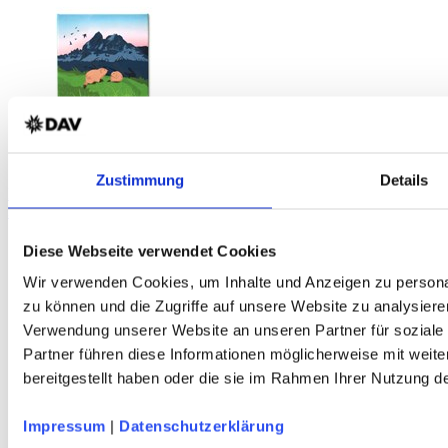
Zustimmung
Details
MARMOTA MAPS Alpentiere Quartett
32 Tiere aus den Alpen
Diese Webseite verwendet Cookies
Service
Wir verwenden Cookies, um Inhalte und Anzeigen zu personal
zu können und die Zugriffe auf unsere Website zu analysiere
Über Uns
Verwendung unserer Website an unseren Partner für soziale
Mein Konto
FAQ
Partner führen diese Informationen möglicherweise mit weit
Newsletter
bereitgestellt haben oder die sie im Rahmen Ihrer Nutzung 
Nachhaltigkeit
AGB
Widerrufsbelehrung
Impressum
|
Datenschutzerklärung
Versandkosten