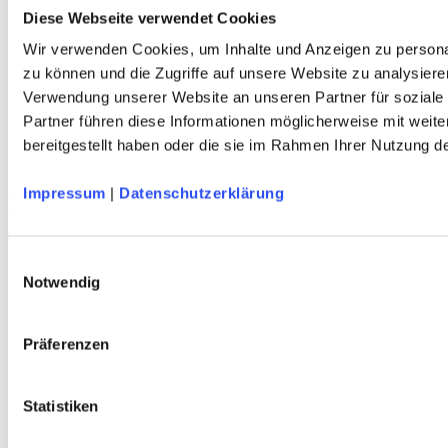
Herren
Diese Webseite verwendet Cookies
Kinder
Wir verwenden Cookies, um Inhalte und Anzeigen zu personal
Ausrüstung
Kollektion 2026
zu können und die Zugriffe auf unsere Website zu analysiere
Neu
Verwendung unserer Website an unseren Partner für soziale
Sale
Partner führen diese Informationen möglicherweise mit weit
Kontakt
bereitgestellt haben oder die sie im Rahmen Ihrer Nutzung 
Deutscher Alpenverein e.V.
Anni-Albers-Straße 7
Impressum
|
Datenschutzerklärung
80807 München
Tel.: 089/140 03 - 0
FAX: 089/140 03 - 11
Einwilligungsauswahl
Mo - Do: 09.00 bis 17.00 Uhr
Notwendig
Fr 09.00 Uhr bis 12.00 Uhr
dav-shop@alpenverein.de
Präferenzen
Bankverbindung
Deutscher Alpenverein e. V. (DAV)
Statistiken
HypoVereinsbank München
IBAN: DE76 7002 0270 0000 3238 20