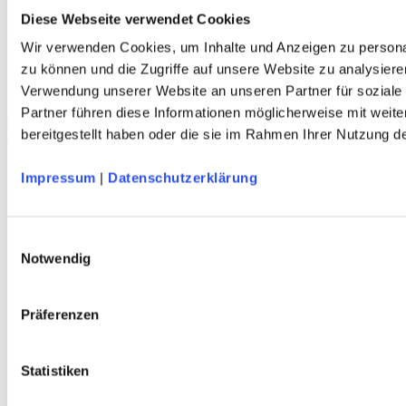
Diese Webseite verwendet Cookies
Wir verwenden Cookies, um Inhalte und Anzeigen zu personal
zu können und die Zugriffe auf unsere Website zu analysiere
Verwendung unserer Website an unseren Partner für soziale
Partner führen diese Informationen möglicherweise mit weit
C.A.M.P. Ice Master Evo Grödel
bereitgestellt haben oder die sie im Rahmen Ihrer Nutzung 
Rostfreier Edelstahl - 3D-Verschlusssystem - DAV-Edition
Impressum
|
Datenschutzerklärung
Service
Über Uns
Einwilligungsauswahl
Mein Konto
Notwendig
FAQ
Newsletter
Nachhaltigkeit
AGB
Präferenzen
Widerrufsbelehrung
Versandkosten
Datenschutz
Statistiken
Impressum
Erklärung zur Barrierefreiheit