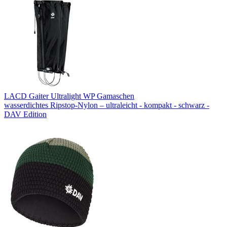
LACD Gaiter Ultralight WP Gamaschen
wasserdichtes Ripstop-Nylon – ultraleicht - kompakt - schwarz -
DAV Edition