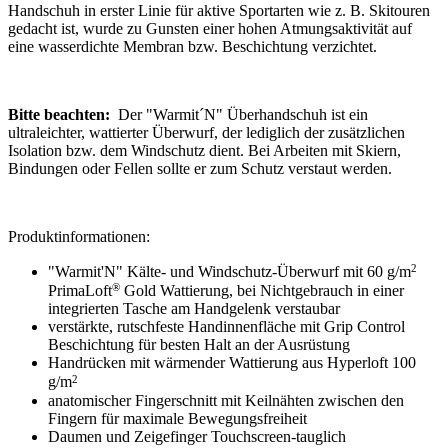
Handschuh in erster Linie für aktive Sportarten wie z. B. Skitouren
gedacht ist, wurde zu Gunsten einer hohen Atmungsaktivität auf
eine wasserdichte Membran bzw. Beschichtung verzichtet.
Bitte beachten:
Der "Warmit´N" Überhandschuh ist ein
ultraleichter, wattierter Überwurf, der lediglich der zusätzlichen
Isolation bzw. dem Windschutz dient. Bei Arbeiten mit Skiern,
Bindungen oder Fellen sollte er zum Schutz verstaut werden.
Produktinformationen:
2
"Warmit'N" Kälte- und Windschutz-Überwurf mit 60 g/m
®
PrimaLoft
Gold Wattierung, bei Nichtgebrauch in einer
integrierten Tasche am Handgelenk verstaubar
verstärkte, rutschfeste Handinnenfläche mit Grip Control
Beschichtung für besten Halt an der Ausrüstung
Handrücken mit wärmender Wattierung aus Hyperloft 100
2
g/m
anatomischer Fingerschnitt mit Keilnähten zwischen den
Fingern für maximale Bewegungsfreiheit
Daumen und Zeigefinger Touchscreen-tauglich