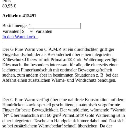
Preis
89,95 €
Artikelnr.
415491
Bestellmenge
Varianten
Varianten
In den Warenkorb
Der G Pure Warm von C.A.M.P. ist ein durchdachter, griffiger
Fingerhandschuh der als Besonderheit über einen integrierten
Kälteschutz-Überwurf mit PrimaLoft® Gold Wattierung verfügt.
Dies macht ihn besonders interessant für alle, die einerseits einen
leichteren Fingerhandschuh mit optimaler Bewegungsfreiheit
suchen, zum andern aber in bestimmten Situationen z. B. bei der
Abfahrt einen zusätzlichen Wärme- und Windschutz benötigen.
Der G Pure Warm verfügt über eine nahtfreie Konstruktion auf dem
Handrücken sowie speziell geschnittene, anatomisch vorgeformte
Finger für beste Beweglichkeit. Der winddichte, wärmende "Warmit
2
´N" Überhandschuh mit 60 g/m
PrimaLoft® Gold Wattierung ist in
einer integrierten Tasche am Handgelenk immer dabei und lässt sich
so bei zusätzlichem Wärmebedarf schnell überziehen. Da der