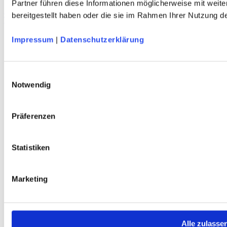
Partner führen diese Informationen möglicherweise mit weit
FETZERL Schweißtuch
bereitgestellt haben oder die sie im Rahmen Ihrer Nutzung 
Tuch für den Hosenbund - grau/türkis - DAV-Design
Impressum
|
Datenschutzerklärung
Service
Über Uns
Mein Konto
Einwilligungsauswahl
FAQ
Notwendig
Newsletter
Nachhaltigkeit
AGB
Präferenzen
Widerrufsbelehrung
Versandkosten
Datenschutz
Impressum
Statistiken
Erklärung zur Barrierefreiheit
WIDERRUF ERKLÄREN
Marketing
Produkte
Karten & Bücher
Damen
Herren
Alle zulasse
Kinder