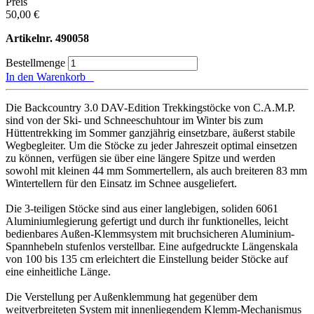
Preis
50,00 €
Artikelnr.
490058
Bestellmenge
In den Warenkorb
Die Backcountry 3.0 DAV-Edition Trekkingstöcke von C.A.M.P.
sind von der Ski- und Schneeschuhtour im Winter bis zum
Hüttentrekking im Sommer ganzjährig einsetzbare, äußerst stabile
Wegbegleiter. Um die Stöcke zu jeder Jahreszeit optimal einsetzen
zu können, verfügen sie über eine längere Spitze und werden
sowohl mit kleinen 44 mm Sommertellern, als auch breiteren 83 mm
Wintertellern für den Einsatz im Schnee ausgeliefert.
Die 3-teiligen Stöcke sind aus einer langlebigen, soliden 6061
Aluminiumlegierung gefertigt und durch ihr funktionelles, leicht
bedienbares Außen-Klemmsystem mit bruchsicheren Aluminium-
Spannhebeln stufenlos verstellbar. Eine aufgedruckte Längenskala
von 100 bis 135 cm erleichtert die Einstellung beider Stöcke auf
eine einheitliche Länge.
Die Verstellung per Außenklemmung hat gegenüber dem
weitverbreiteten System mit innenliegendem Klemm-Mechanismus