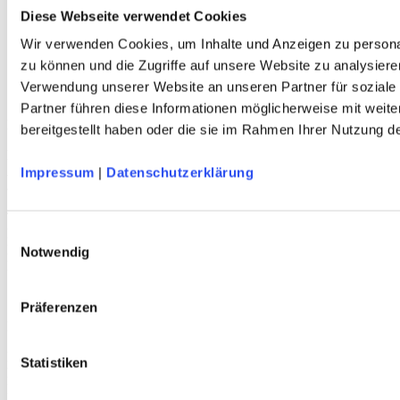
Herren
Diese Webseite verwendet Cookies
Kinder
Wir verwenden Cookies, um Inhalte und Anzeigen zu personal
Ausrüstung
Kollektion 2026
zu können und die Zugriffe auf unsere Website zu analysiere
Neu
Verwendung unserer Website an unseren Partner für soziale
Sale
Partner führen diese Informationen möglicherweise mit weit
Kontakt
bereitgestellt haben oder die sie im Rahmen Ihrer Nutzung 
Deutscher Alpenverein e.V.
Anni-Albers-Straße 7
Impressum
|
Datenschutzerklärung
80807 München
Tel.: 089/140 03 - 0
FAX: 089/140 03 - 11
Einwilligungsauswahl
Mo - Do: 09.00 bis 17.00 Uhr
Notwendig
Fr 09.00 Uhr bis 12.00 Uhr
dav-shop@alpenverein.de
Präferenzen
Bankverbindung
Deutscher Alpenverein e. V. (DAV)
Statistiken
HypoVereinsbank München
IBAN: DE76 7002 0270 0000 3238 20