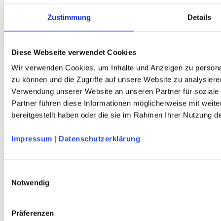
Zustimmung
Details
Diese Webseite verwendet Cookies
Wir verwenden Cookies, um Inhalte und Anzeigen zu personal
zu können und die Zugriffe auf unsere Website zu analysiere
Service
Verwendung unserer Website an unseren Partner für soziale
Über Uns
Partner führen diese Informationen möglicherweise mit weit
Mein Konto
bereitgestellt haben oder die sie im Rahmen Ihrer Nutzung 
FAQ
Newsletter
Nachhaltigkeit
Impressum
|
Datenschutzerklärung
AGB
COCOON Eco Travel Handtuch
Widerrufsbelehrung
Lyocell - nile green - DAV Edition
Versandkosten
Datenschutz
Einwilligungsauswahl
Impressum
Notwendig
Erklärung zur Barrierefreiheit
WIDERRUF ERKLÄREN
Präferenzen
Produkte