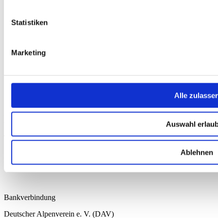
Karten & Bücher
Damen
Statistiken
Herren
Kinder
Ausrüstung
Marketing
Kollektion 2026
Neu
Sale
Kontakt
Alle zulasse
Deutscher Alpenverein e.V.
Anni-Albers-Straße 7
80807 München
Auswahl erlau
Tel.: 089/140 03 - 0
FAX: 089/140 03 - 11
Ablehnen
Mo - Do: 09.00 bis 17.00 Uhr
Fr 09.00 Uhr bis 12.00 Uhr
dav-shop@alpenverein.de
Bankverbindung
Deutscher Alpenverein e. V. (DAV)