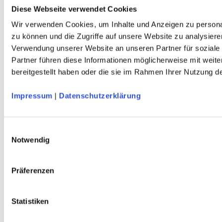
Herren
Diese Webseite verwendet Cookies
Kinder
Wir verwenden Cookies, um Inhalte und Anzeigen zu personal
Ausrüstung
Kollektion 2026
zu können und die Zugriffe auf unsere Website zu analysiere
Neu
Verwendung unserer Website an unseren Partner für soziale
Sale
Partner führen diese Informationen möglicherweise mit weit
Kontakt
bereitgestellt haben oder die sie im Rahmen Ihrer Nutzung 
Deutscher Alpenverein e.V.
Anni-Albers-Straße 7
Impressum
|
Datenschutzerklärung
80807 München
Tel.: 089/140 03 - 0
FAX: 089/140 03 - 11
Einwilligungsauswahl
Mo - Do: 09.00 bis 17.00 Uhr
Notwendig
Fr 09.00 Uhr bis 12.00 Uhr
dav-shop@alpenverein.de
Präferenzen
Bankverbindung
Deutscher Alpenverein e. V. (DAV)
Statistiken
HypoVereinsbank München
IBAN: DE76 7002 0270 0000 3238 20