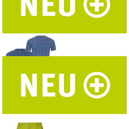
DAV Hochthron Damen Funktionsshirt
Merino-Tencel® – marine – DAV Design