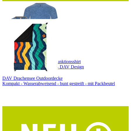
DAV Hocheisspitze Herren Funktionsshirt
Merino-Tencel® – blau/grau – DAV Design
DAV Drachensee Outdoordecke
Kompakt - Wasserabweisend - bunt gestreift - mit Packbeutel