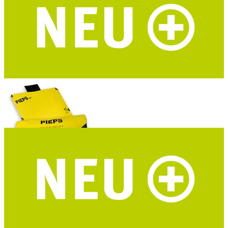
ROADTYPING Kinder Trinkflasche Adventure Kid
zwei Deckel - recycelter Edelstahl
PIEPS Bivy Duo Biwaksack
2 Personen - 8 verstärkte Ösen - geeignet als Nottrage