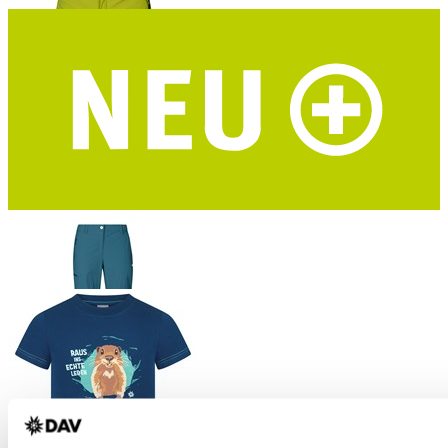
HALTI Pallas Cool Stretch Herren Trekkingshorts
Dry Quick cool Material - UPF 90+ - grün - DAV-Edition
HALTI Pallas Cool Stretch Zip-Off Damen Trekkinghose
Dry Quick cool Material - UPF 90+ - blaugrau - DAV-Edition