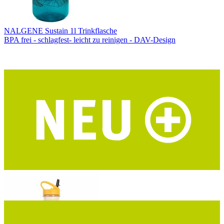
NALGENE Sustain 1l Trinkflasche
BPA frei - schlagfest- leicht zu reinigen - DAV-Design