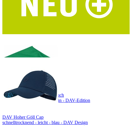
I LIKE PAPER Notizbuch A6 Alpenvereinskarten
DIN A6 - Upcycling - DAV Mapcycling Collection
COCOON Mikrofaser Handtuch
Größe L - ultraleicht - waldgrün - DAV-Edition
DAV Hoher Göll Cap
schnelltrocknend - leicht - blau - DAV Design