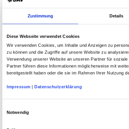
MAXX FACTORY Stuff Lunch L Brotzeitbeutel
Waschbares Papyr® - Made in Germany - rot - DAV-Edition
Zustimmung
Details
Diese Webseite verwendet Cookies
Wir verwenden Cookies, um Inhalte und Anzeigen zu personal
zu können und die Zugriffe auf unsere Website zu analysiere
Verwendung unserer Website an unseren Partner für soziale
Partner führen diese Informationen möglicherweise mit weit
bereitgestellt haben oder die sie im Rahmen Ihrer Nutzung 
DAV Grünsee 0,8 Liter Isolierflasche
Impressum
|
Datenschutzerklärung
Recycelter Edelstahl - Vakuumisolierung - dunkelgrün - Berggravur
Einwilligungsauswahl
Service
Notwendig
Über Uns
Mein Konto