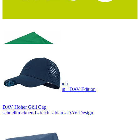
COCOON Mikrofaser Handtuch
Größe L - ultraleicht - waldgrün - DAV-Edition
DAV Hoher Göll Cap
schnelltrocknend - leicht - blau - DAV Design