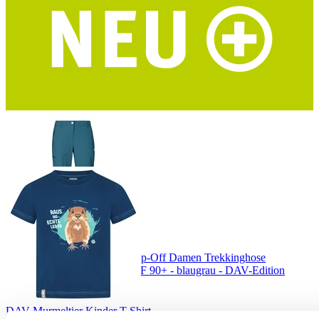
HALTI Pallas Cool Stretch Herren Trekkingshorts
Dry Quick cool Material - UPF 90+ - grün - DAV-Edition
HALTI Pallas Cool Stretch Zip-Off Damen Trekkinghose
Dry Quick cool Material - UPF 90+ - blaugrau - DAV-Edition
DAV Murmeltier Kinder T-Shirt