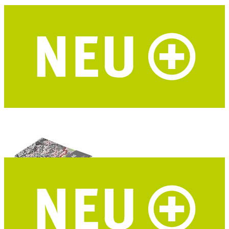
I LIKE PAPER Notizbuch A6 Alpenvereinskarten
DIN A6 - Upcycling - DAV Mapcycling Collection