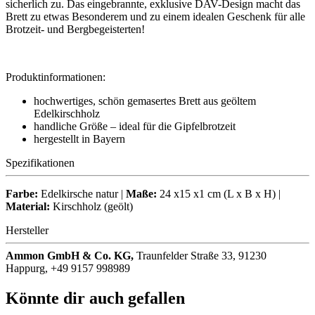
sicherlich zu. Das eingebrannte, exklusive DAV-Design macht das
Brett zu etwas Besonderem und zu einem idealen Geschenk für alle
Brotzeit- und Bergbegeisterten!
Produktinformationen:
hochwertiges, schön gemasertes Brett aus geöltem
Edelkirschholz
handliche Größe – ideal für die Gipfelbrotzeit
hergestellt in Bayern
Spezifikationen
Farbe:
Edelkirsche natur |
Maße:
24 x15 x1 cm (L x B x H) |
Material:
Kirschholz (geölt)
Hersteller
Ammon GmbH & Co. KG,
Traunfelder Straße 33, 91230
Happurg, +49 9157 998989
Könnte dir auch gefallen