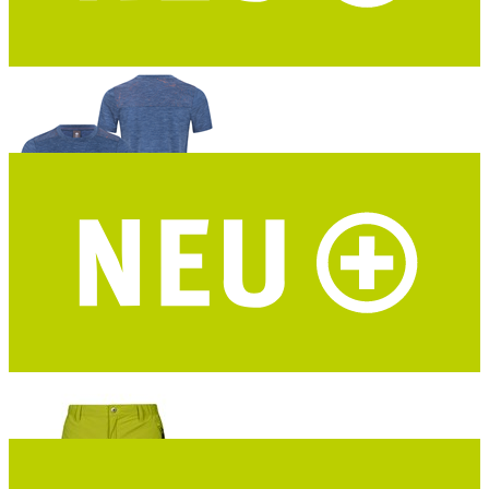
DAV Hochthron Damen Funktionsshirt
Merino-Tencel® – marine – DAV Design