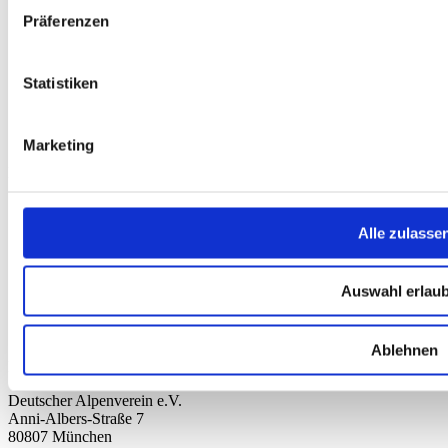
Nachhaltigkeit
Präferenzen
AGB
Widerrufsbelehrung
Versandkosten
Statistiken
Datenschutz
Impressum
Erklärung zur Barrierefreiheit
WIDERRUF ERKLÄREN
Marketing
Produkte
Karten & Bücher
Damen
Alle zulasse
Herren
Kinder
Ausrüstung
Auswahl erlau
Kollektion 2026
Neu
Sale
Ablehnen
Kontakt
Deutscher Alpenverein e.V.
Anni-Albers-Straße 7
80807 München