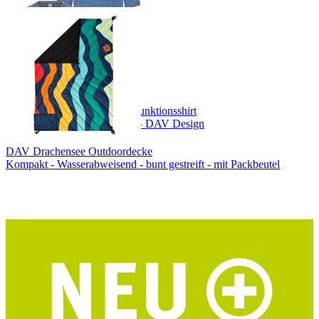
DAV Hocheisspitze Herren Funktionsshirt
Merino-Tencel® – blau/grau – DAV Design
DAV Drachensee Outdoordecke
Kompakt - Wasserabweisend - bunt gestreift - mit Packbeutel