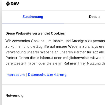
Bio-Baumwolle – marine – DAV Design
Zustimmung
Details
Diese Webseite verwendet Cookies
Wir verwenden Cookies, um Inhalte und Anzeigen zu personal
zu können und die Zugriffe auf unsere Website zu analysiere
Verwendung unserer Website an unseren Partner für soziale
Partner führen diese Informationen möglicherweise mit weit
DAV Predigtstuhl Sportstirnband
bereitgestellt haben oder die sie im Rahmen Ihrer Nutzung 
schnelltrocknend - atmungsaktiv - terra/marineblau - DAV Design
Impressum
|
Datenschutzerklärung
Service
Einwilligungsauswahl
Über Uns
Mein Konto
Notwendig
FAQ
Newsletter