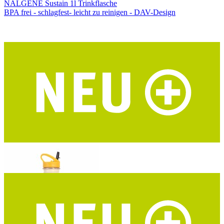
NALGENE Sustain 1l Trinkflasche
BPA frei - schlagfest- leicht zu reinigen - DAV-Design