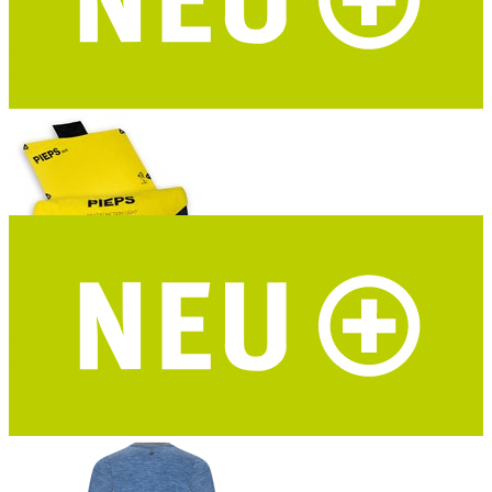
ROADTYPING Kinder Trinkflasche Adventure Kid
zwei Deckel - recycelter Edelstahl
PIEPS Bivy Duo Biwaksack
2 Personen - 8 verstärkte Ösen - geeignet als Nottrage