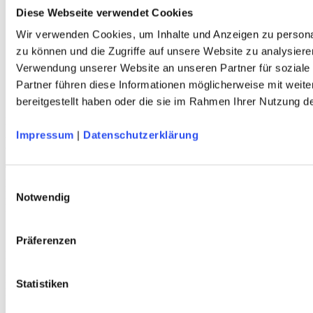
Herren
Diese Webseite verwendet Cookies
Kinder
Wir verwenden Cookies, um Inhalte und Anzeigen zu personal
Ausrüstung
Kollektion 2026
zu können und die Zugriffe auf unsere Website zu analysiere
Neu
Verwendung unserer Website an unseren Partner für soziale
Sale
Partner führen diese Informationen möglicherweise mit weit
Kontakt
bereitgestellt haben oder die sie im Rahmen Ihrer Nutzung 
Deutscher Alpenverein e.V.
Anni-Albers-Straße 7
Impressum
|
Datenschutzerklärung
80807 München
Tel.: 089/140 03 - 0
FAX: 089/140 03 - 11
Einwilligungsauswahl
Mo - Do: 09.00 bis 17.00 Uhr
Notwendig
Fr 09.00 Uhr bis 12.00 Uhr
dav-shop@alpenverein.de
Präferenzen
Bankverbindung
Deutscher Alpenverein e. V. (DAV)
Statistiken
HypoVereinsbank München
IBAN: DE76 7002 0270 0000 3238 20