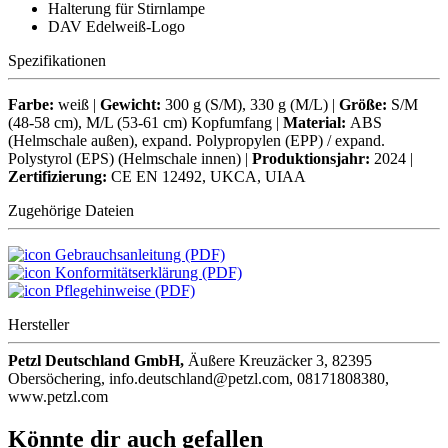
Halterung für Stirnlampe
DAV Edelweiß-Logo
Spezifikationen
Farbe:
weiß |
Gewicht:
300 g (S/M), 330 g (M/L) |
Größe:
S/M
(48-58 cm), M/L (53-61 cm) Kopfumfang |
Material:
ABS
(Helmschale außen), expand. Polypropylen (EPP) / expand.
Polystyrol (EPS) (Helmschale innen) |
Produktionsjahr:
2024 |
Zertifizierung:
CE EN 12492, UKCA, UIAA
Zugehörige Dateien
Gebrauchsanleitung (PDF)
Konformitätserklärung (PDF)
Pflegehinweise (PDF)
Hersteller
Petzl Deutschland GmbH,
Äußere Kreuzäcker 3, 82395
Obersöchering, info.deutschland@petzl.com, 08171808380,
www.petzl.com
Könnte dir auch gefallen