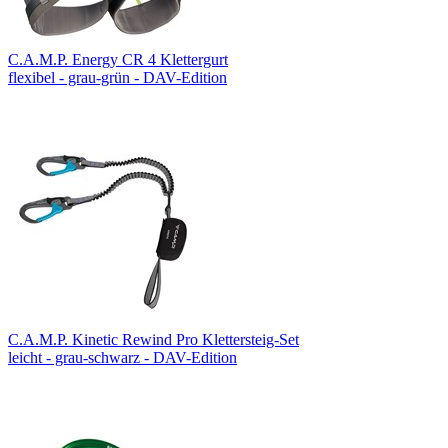
C.A.M.P. Energy CR 4 Klettergurt
flexibel - grau-grün - DAV-Edition
C.A.M.P. Kinetic Rewind Pro Klettersteig-Set
leicht - grau-schwarz - DAV-Edition