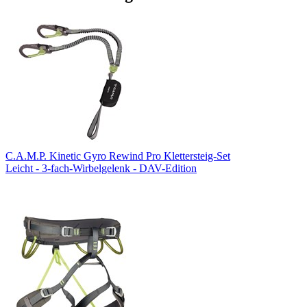
C.A.M.P. Kinetic Gyro Rewind Pro Klettersteig-Set
Leicht - 3-fach-Wirbelgelenk - DAV-Edition