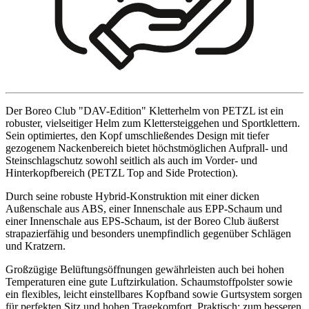
Der Boreo Club "DAV-Edition" Kletterhelm von PETZL ist ein
robuster, vielseitiger Helm zum Klettersteiggehen und Sportklettern.
Sein optimiertes, den Kopf umschließendes Design mit tiefer
gezogenem Nackenbereich bietet höchstmöglichen Aufprall- und
Steinschlagschutz sowohl seitlich als auch im Vorder- und
Hinterkopfbereich (PETZL Top and Side Protection).
Durch seine robuste Hybrid-Konstruktion mit einer dicken
Außenschale aus ABS, einer Innenschale aus EPP-Schaum und
einer Innenschale aus EPS-Schaum, ist der Boreo Club äußerst
strapazierfähig und besonders unempfindlich gegenüber Schlägen
und Kratzern.
Großzügige Belüftungsöffnungen gewährleisten auch bei hohen
Temperaturen eine gute Luftzirkulation. Schaumstoffpolster sowie
ein flexibles, leicht einstellbares Kopfband sowie Gurtsystem sorgen
für perfekten Sitz und hohen Tragekomfort. Praktisch: zum besseren