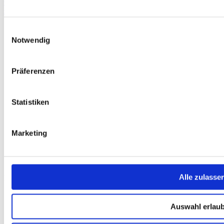
C.A.M.P. Express Sling 60 cm Bandschlinge
strapazierfähig - orange
Einwilligungsauswahl
Notwendig
Service
Über Uns
Mein Konto
Präferenzen
FAQ
Newsletter
Nachhaltigkeit
Statistiken
AGB
Widerrufsbelehrung
Versandkosten
Marketing
Datenschutz
Impressum
Erklärung zur Barrierefreiheit
WIDERRUF ERKLÄREN
Alle zulasse
Produkte
Karten & Bücher
Damen
Auswahl erlau
Herren
Kinder