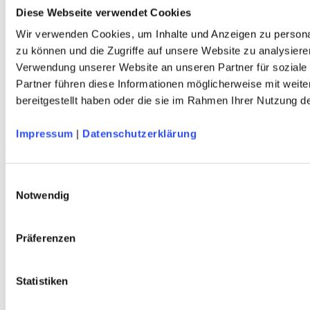
Herren
Diese Webseite verwendet Cookies
Kinder
Wir verwenden Cookies, um Inhalte und Anzeigen zu personal
Ausrüstung
Kollektion 2026
zu können und die Zugriffe auf unsere Website zu analysiere
Neu
Verwendung unserer Website an unseren Partner für soziale
Sale
Partner führen diese Informationen möglicherweise mit weit
Kontakt
bereitgestellt haben oder die sie im Rahmen Ihrer Nutzung 
Deutscher Alpenverein e.V.
Anni-Albers-Straße 7
Impressum
|
Datenschutzerklärung
80807 München
Tel.: 089/140 03 - 0
FAX: 089/140 03 - 11
Einwilligungsauswahl
Mo - Do: 09.00 bis 17.00 Uhr
Notwendig
Fr 09.00 Uhr bis 12.00 Uhr
dav-shop@alpenverein.de
Präferenzen
Bankverbindung
Deutscher Alpenverein e. V. (DAV)
Statistiken
HypoVereinsbank München
IBAN: DE76 7002 0270 0000 3238 20