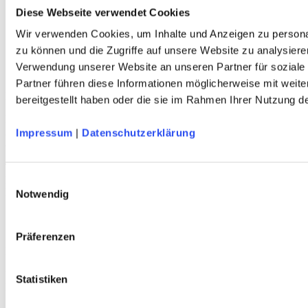
Herren
Diese Webseite verwendet Cookies
Kinder
Wir verwenden Cookies, um Inhalte und Anzeigen zu personal
Ausrüstung
Kollektion 2026
zu können und die Zugriffe auf unsere Website zu analysiere
Neu
Verwendung unserer Website an unseren Partner für soziale
Sale
Partner führen diese Informationen möglicherweise mit weit
Kontakt
bereitgestellt haben oder die sie im Rahmen Ihrer Nutzung 
Deutscher Alpenverein e.V.
Anni-Albers-Straße 7
Impressum
|
Datenschutzerklärung
80807 München
Tel.: 089/140 03 - 0
FAX: 089/140 03 - 11
Einwilligungsauswahl
Mo - Do: 09.00 bis 17.00 Uhr
Notwendig
Fr 09.00 Uhr bis 12.00 Uhr
dav-shop@alpenverein.de
Präferenzen
Bankverbindung
Deutscher Alpenverein e. V. (DAV)
Statistiken
HypoVereinsbank München
IBAN: DE76 7002 0270 0000 3238 20