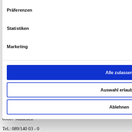
Widerrufsbelehrung
Versandkosten
Präferenzen
Datenschutz
Impressum
Erklärung zur Barrierefreiheit
Statistiken
WIDERRUF ERKLÄREN
Produkte
Marketing
Karten & Bücher
Damen
Herren
Kinder
Ausrüstung
Alle zulasse
Kollektion 2026
Neu
Sale
Auswahl erlau
Kontakt
Ablehnen
Deutscher Alpenverein e.V.
Anni-Albers-Straße 7
80807 München
Tel.: 089/140 03 - 0