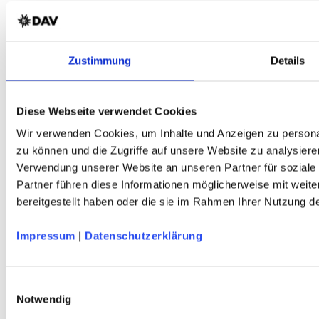
Zustimmung
Details
Diese Webseite verwendet Cookies
Wir verwenden Cookies, um Inhalte und Anzeigen zu personal
zu können und die Zugriffe auf unsere Website zu analysiere
MALOJA OrtigaraM Strickmütze
Verwendung unserer Website an unseren Partner für soziale
Wollmix - orange-rot - DAV Design
Partner führen diese Informationen möglicherweise mit weit
bereitgestellt haben oder die sie im Rahmen Ihrer Nutzung 
Service
Impressum
|
Datenschutzerklärung
Über Uns
Mein Konto
FAQ
Einwilligungsauswahl
Newsletter
Notwendig
Nachhaltigkeit
AGB