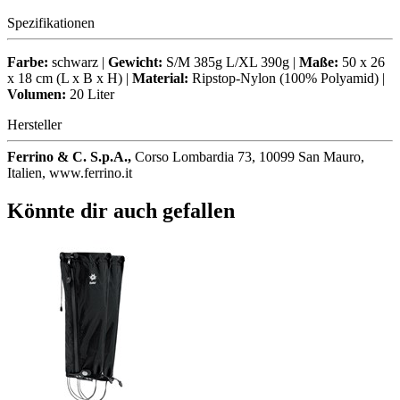
Spezifikationen
Farbe:
schwarz |
Gewicht:
S/M 385g L/XL 390g |
Maße:
50 x 26
x 18 cm (L x B x H) |
Material:
Ripstop-Nylon (100% Polyamid) |
Volumen:
20 Liter
Hersteller
Ferrino & C. S.p.A.,
Corso Lombardia 73, 10099 San Mauro,
Italien, www.ferrino.it
Könnte dir auch gefallen