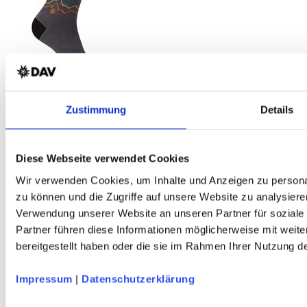
DAV Dreitorspitzen Unisex Sportsocken
Polyester - grau - schnelltrocknend atmungsaktiv - DAV Design
Zustimmung
Details
Diese Webseite verwendet Cookies
Wir verwenden Cookies, um Inhalte und Anzeigen zu personal
zu können und die Zugriffe auf unsere Website zu analysiere
Verwendung unserer Website an unseren Partner für soziale
Partner führen diese Informationen möglicherweise mit weit
bereitgestellt haben oder die sie im Rahmen Ihrer Nutzung 
Impressum
|
Datenschutzerklärung
VERTICS.Calfs Waden-Kompressionsstulpen
Polyamid - Nahtlos - schwarz