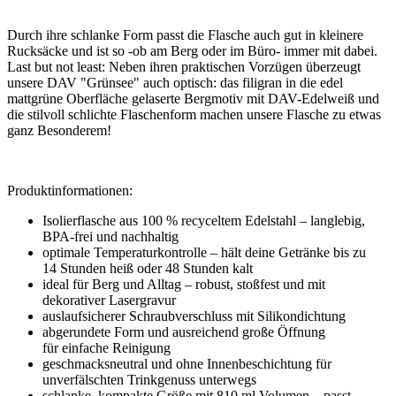
Durch ihre schlanke Form passt die Flasche auch gut in kleinere
Rucksäcke und ist so -ob am Berg oder im Büro- immer mit dabei.
Last but not least: Neben ihren praktischen Vorzügen überzeugt
unsere DAV "Grünsee" auch optisch: das filigran in die edel
mattgrüne Oberfläche gelaserte Bergmotiv mit DAV-Edelweiß und
die stilvoll schlichte Flaschenform machen unsere Flasche zu etwas
ganz Besonderem!
Produktinformationen:
Isolierflasche aus 100 % recyceltem Edelstahl – langlebig,
BPA-frei und nachhaltig
optimale Temperaturkontrolle – hält deine Getränke bis zu
14 Stunden heiß oder 48 Stunden kalt
ideal für Berg und Alltag – robust, stoßfest und mit
dekorativer Lasergravur
auslaufsicherer Schraubverschluss mit Silikondichtung
abgerundete Form und ausreichend große Öffnung
für einfache Reinigung
geschmacksneutral und ohne Innenbeschichtung für
unverfälschten Trinkgenuss unterwegs
schlanke, kompakte Größe mit 810 ml Volumen – passt