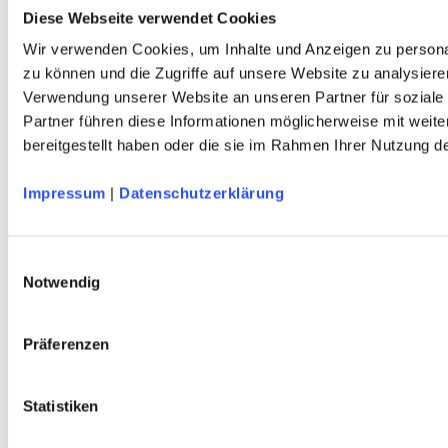
Herren
Diese Webseite verwendet Cookies
Kinder
Wir verwenden Cookies, um Inhalte und Anzeigen zu personal
Ausrüstung
Kollektion 2026
zu können und die Zugriffe auf unsere Website zu analysiere
Neu
Verwendung unserer Website an unseren Partner für soziale
Sale
Partner führen diese Informationen möglicherweise mit weit
Kontakt
bereitgestellt haben oder die sie im Rahmen Ihrer Nutzung 
Deutscher Alpenverein e.V.
Anni-Albers-Straße 7
Impressum
|
Datenschutzerklärung
80807 München
Tel.: 089/140 03 - 0
FAX: 089/140 03 - 11
Einwilligungsauswahl
Mo - Do: 09.00 bis 17.00 Uhr
Notwendig
Fr 09.00 Uhr bis 12.00 Uhr
dav-shop@alpenverein.de
Präferenzen
Bankverbindung
Deutscher Alpenverein e. V. (DAV)
Statistiken
HypoVereinsbank München
IBAN: DE76 7002 0270 0000 3238 20