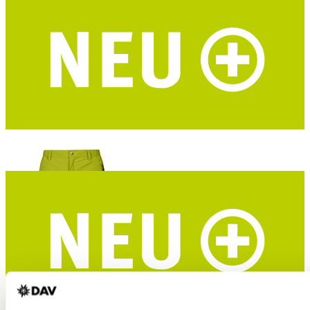
DAV Hochthron Damen Funktionsshirt
Merino-Tencel® – marine – DAV Design
HALTI Pallas Cool Stretch Herren Trekkingshorts
Dry Quick cool Material - UPF 90+ - grün - DAV-Edition