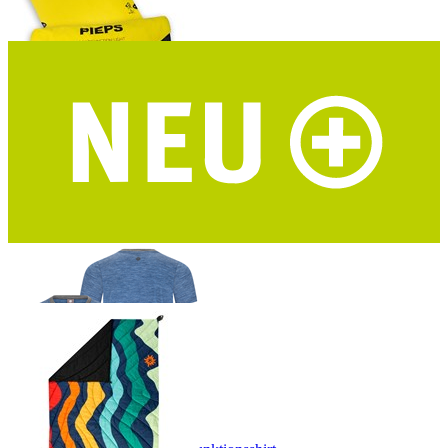
PIEPS Bivy Duo Biwaksack
2 Personen - 8 verstärkte Ösen - geeignet als Nottrage