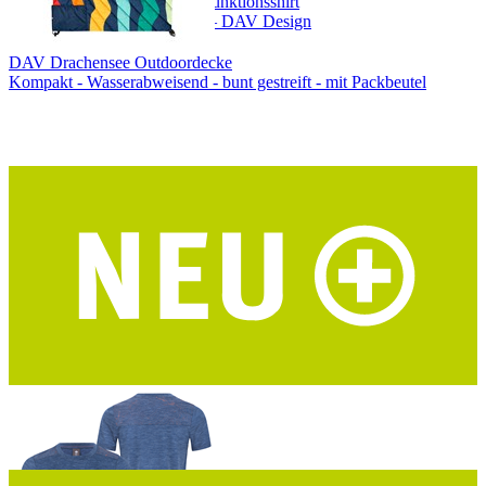
DAV Hocheisspitze Herren Funktionsshirt
Merino-Tencel® – blau/grau – DAV Design
DAV Drachensee Outdoordecke
Kompakt - Wasserabweisend - bunt gestreift - mit Packbeutel