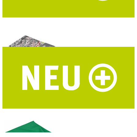
I LIKE PAPER Notizbuch A6 Alpenvereinskarten
DIN A6 - Upcycling - DAV Mapcycling Collection