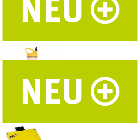
ROADTYPING Kinder Trinkflasche Adventure Kid
zwei Deckel - recycelter Edelstahl