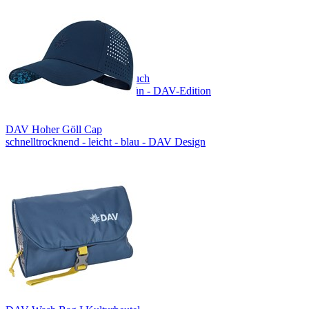
COCOON Mikrofaser Handtuch
Größe L - ultraleicht - waldgrün - DAV-Edition
DAV Hoher Göll Cap
schnelltrocknend - leicht - blau - DAV Design