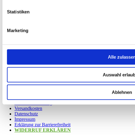
Statistiken
Marketing
DAV Predigtstuhl Sportstirnband
schnelltrocknend - atmungsaktiv - terra/marineblau - DAV Design
Alle zulasse
Service
Über Uns
Auswahl erlau
Mein Konto
FAQ
Newsletter
Nachhaltigkeit
Ablehnen
AGB
Widerrufsbelehrung
Versandkosten
Datenschutz
Impressum
Erklärung zur Barrierefreiheit
WIDERRUF ERKLÄREN