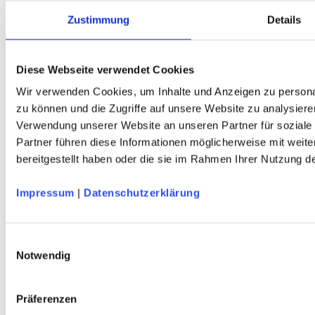
Zustimmung
Details
Diese Webseite verwendet Cookies
Wir verwenden Cookies, um Inhalte und Anzeigen zu personal
zu können und die Zugriffe auf unsere Website zu analysiere
Verwendung unserer Website an unseren Partner für soziale
Partner führen diese Informationen möglicherweise mit weit
HALTI Pallas Cool Stretch Zip-Off Damen Trekkinghose
Dry Quick cool Material - UPF 90+ - blaugrau - DAV-Edition
bereitgestellt haben oder die sie im Rahmen Ihrer Nutzung 
Impressum
|
Datenschutzerklärung
DAV Murmeltier Kinder T-Shirt
Bio-Baumwolle – marine – DAV Design
Einwilligungsauswahl
Notwendig
Präferenzen