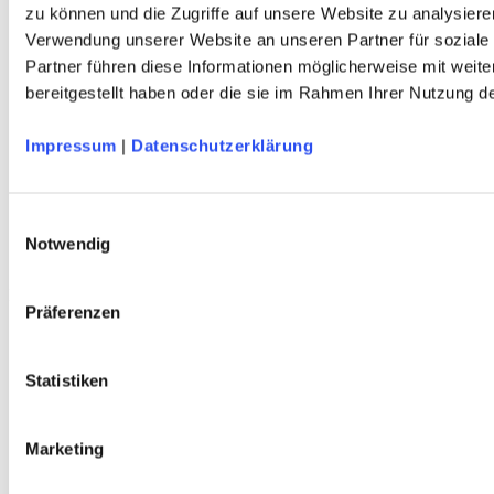
Service
zu können und die Zugriffe auf unsere Website zu analysiere
Über Uns
Verwendung unserer Website an unseren Partner für soziale
Mein Konto
Partner führen diese Informationen möglicherweise mit weit
FAQ
bereitgestellt haben oder die sie im Rahmen Ihrer Nutzung 
Newsletter
Nachhaltigkeit
AGB
Impressum
|
Datenschutzerklärung
Widerrufsbelehrung
Versandkosten
Datenschutz
Impressum
Einwilligungsauswahl
Erklärung zur Barrierefreiheit
Notwendig
WIDERRUF ERKLÄREN
Produkte
Präferenzen
Karten & Bücher
Damen
Herren
Statistiken
Kinder
Ausrüstung
Kollektion 2026
Marketing
Neu
Sale