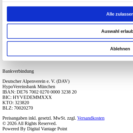
Kontakt
Alle zulasse
Deutscher Alpenverein e.V.
Anni-Albers-Straße 7
80807 München
Auswahl erlau
Tel.: 089/140 03 - 0
FAX: 089/140 03 - 11
Mo - Do: 09.00 bis 17.00 Uhr
Ablehnen
Fr 09.00 Uhr bis 12.00 Uhr
dav-shop@alpenverein.de
Bankverbindung
Deutscher Alpenverein e. V. (DAV)
HypoVereinsbank München
IBAN: DE76 7002 0270 0000 3238 20
BIC: HYVEDEMMXXX
KTO: 323820
BLZ: 70020270
Preisangaben inkl. gesetzl. MwSt. zzgl.
Versandkosten
© 2026 All Rights Reserved.
Powered By Digital Vantage Point