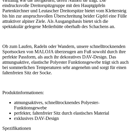
vielfältig wie die Bergketten, deren Namen sie trägt. Die
eindrucksvolle Dreitorspitzgruppe mit den Hauptgipfeln
Partenkirchner und Leutascher Dreitorspitze bietet vom Klettersteig
bis hin zur anspruchsvollen Überschreitung beider Gipfel eine Fülle
attraktiver alpiner Ziele. Als Ausgangsbasis bietet sich die
spektakulär gelegene Meilerhütte oberhalb des Schachens an.
Ob zum Laufen, Radeln oder Wandern, unsere schnelltrocknenden
Sportsocken von MALOJA überzeugen am Fuß sowohl durch ihre
perfekte Passform, als auch ihr dekoratives DAV-Design. Das
atmungsaktive, elastische Polyester Funktionsgewebe trägt sich auch
bei sommerlichen Temperaturen sehr angenehm und sorgt für einen
faltenfreien Sitz der Socke.
Produktinformationen:
atmungsaktives, schnelltrocknendes Polyester-
Funktionsgewebe
perfekter, faltenfreier Sitz durch elastisches Material
exklusives DAV-Design
Spezifikationen