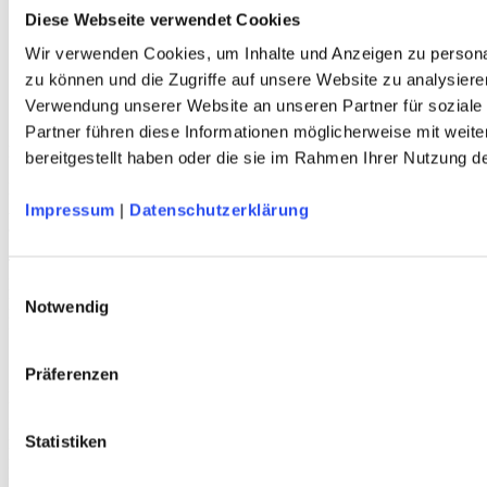
Herren
Diese Webseite verwendet Cookies
Kinder
Wir verwenden Cookies, um Inhalte und Anzeigen zu personal
Ausrüstung
Kollektion 2026
zu können und die Zugriffe auf unsere Website zu analysiere
Neu
Verwendung unserer Website an unseren Partner für soziale
Sale
Partner führen diese Informationen möglicherweise mit weit
Kontakt
bereitgestellt haben oder die sie im Rahmen Ihrer Nutzung 
Deutscher Alpenverein e.V.
Anni-Albers-Straße 7
Impressum
|
Datenschutzerklärung
80807 München
Tel.: 089/140 03 - 0
FAX: 089/140 03 - 11
Einwilligungsauswahl
Mo - Do: 09.00 bis 17.00 Uhr
Notwendig
Fr 09.00 Uhr bis 12.00 Uhr
dav-shop@alpenverein.de
Präferenzen
Bankverbindung
Deutscher Alpenverein e. V. (DAV)
Statistiken
HypoVereinsbank München
IBAN: DE76 7002 0270 0000 3238 20