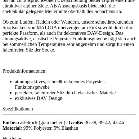
bis hin zur anspruchsvollen Überschreitung beider Gipfel eine Fülle
attraktiver alpiner Ziele. Als Ausgangsbasis bietet sich die
spektakulär gelegene Meilerhütte oberhalb des Schachens an.
Ob zum Laufen, Radeln oder Wandern, unsere schnelltrocknenden
Sportsocken von MALOJA überzeugen am Fuß sowohl durch ihre
perfekte Passform, als auch ihr dekoratives DAV-Design. Das
atmungsaktive, elastische Polyester Funktionsgewebe trägt sich auch
bei sommerlichen Temperaturen sehr angenehm und sorgt für einen
faltenfreien Sitz der Socke.
Produktinformationen:
atmungsaktives, schnelltrocknendes Polyester-
Funktionsgewebe
perfekter, faltenfreier Sitz durch elastisches Material
exklusives DAV-Design
Spezifikationen
Farbe:
castelrock (grau meliert) |
Größe:
36-38, 39-42, 43-46 |
Material:
95% Polyester, 5% Elasthan
Hersteller