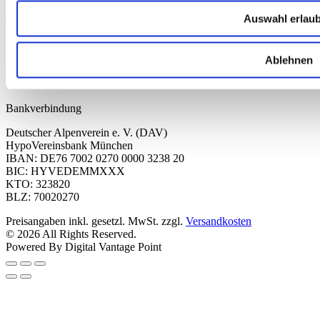
Auswahl erlau
Tel.: 089/140 03 - 0
FAX: 089/140 03 - 11
Mo - Do: 09.00 bis 17.00 Uhr
Fr 09.00 Uhr bis 12.00 Uhr
Ablehnen
dav-shop@alpenverein.de
Bankverbindung
Deutscher Alpenverein e. V. (DAV)
HypoVereinsbank München
IBAN: DE76 7002 0270 0000 3238 20
BIC: HYVEDEMMXXX
KTO: 323820
BLZ: 70020270
Preisangaben inkl. gesetzl. MwSt. zzgl.
Versandkosten
© 2026 All Rights Reserved.
Powered By Digital Vantage Point