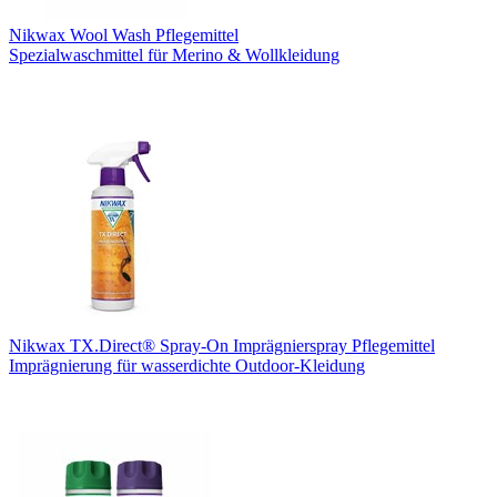
Nikwax Wool Wash Pflegemittel
Spezialwaschmittel für Merino & Wollkleidung
Nikwax TX.Direct® Spray-On Imprägnierspray Pflegemittel
Imprägnierung für wasserdichte Outdoor-Kleidung