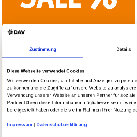
TERNUA Tilek Hood Herren Softshelljacke
Shellstretch - grau - DAV-Edition
Zustimmung
Details
Diese Webseite verwendet Cookies
Wir verwenden Cookies, um Inhalte und Anzeigen zu personal
zu können und die Zugriffe auf unsere Website zu analysiere
VAUDE Rosemoor Herren Fleecejacke
Polartec®-Fleece - grün - DAV-Edition
Verwendung unserer Website an unseren Partner für soziale
Partner führen diese Informationen möglicherweise mit weit
bereitgestellt haben oder die sie im Rahmen Ihrer Nutzung 
Impressum
|
Datenschutzerklärung