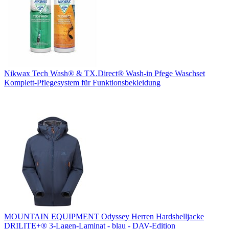
Nikwax Tech Wash® & TX.Direct® Wash-in Pfege Waschset
Komplett-Pflegesystem für Funktionsbekleidung
MOUNTAIN EQUIPMENT Odyssey Herren Hardshelljacke
DRILITE+® 3-Lagen-Laminat - blau - DAV-Edition